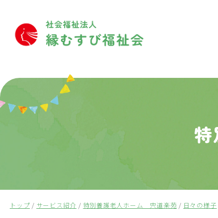
このページの本文へ
特
現
トップ
/
サービス紹介
/
特別養護老人ホーム 宍道楽苑
/
日々の様子
在