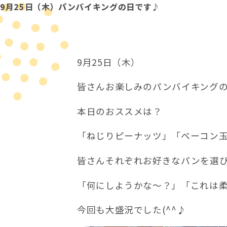
9月25日（木）パンバイキングの日です♪
の
位
置：
9月25日（木）
皆さんお楽しみのパンバイキング
本日のおススメは？
「ねじりピーナッツ」「ベーコン
皆さんそれぞれお好きなパンを選びに
「何にしようかな～？」「これは
今回も大盛況でした(^^♪