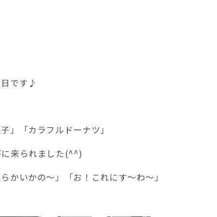
の日です♪
玉子」「カラフルドーナツ」
来られました(^^)
柔らかいかの～」「お！これにす～わ～」